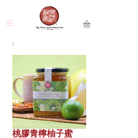
桃膠青檸柚子蜜