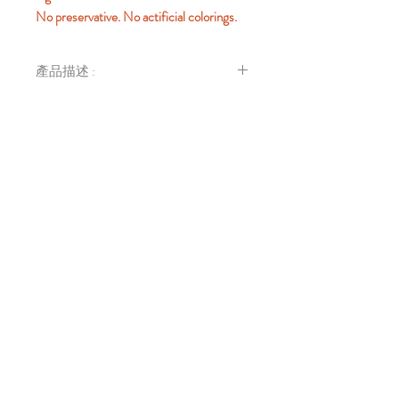
No preservative. No actificial colorings.
產品描述 :
桃膠有豐富的水溶性纖維及植物性蛋
白質，而青檸、柚子有大量的水溶性
维生素
C
，能有效抗氧化及改善血液
CONTACT US
循環不佳的問題，以達至美白祛斑，
聯絡我們
嫰肌養顏的效果。加入冰糖及蜂蜜燉
製，更有理氣化痰、潤肺清腸的功
效。
香港新界葵涌大連排道42-46號貴盛工業大廈二
期12字樓F室
Unit F 12/F Phase II Kwai Shing Industrial Building 42-46
Tai Lin Pai Road Kwai Chung New Territories Hong Kong
Tel :
2428 8500
Email :
enquiry@ngmowkee.com
WhatsApp :
5507 4982
營業時間
星期一至六 10:00 - 19:00